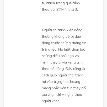
tự nhiên trong quá trình
theo dõi SXMN thứ 3.
Người có chính kiến riêng
thường không dễ bị dao
động trước những thông tin
trái chiều. Họ biết chọn lọc
những điều phù hợp với
mình thay vì vội vàng làm
theo số đông. Đây cũng là
cách giúp người chơi tránh
rơi vào trạng thái hoang
mang hoặc liên tục thay đổi
lựa chọn chỉ vì nghe theo
người khác.