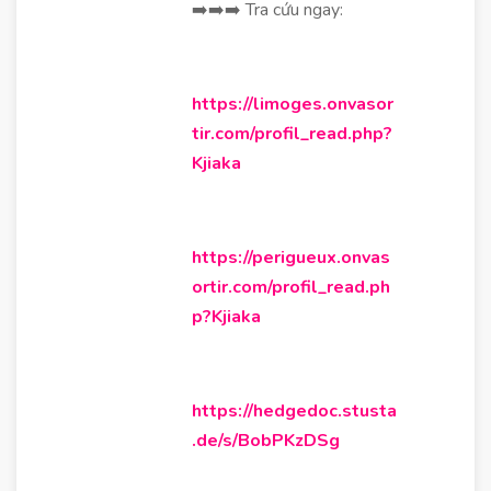
➡️➡️➡️ Tra cứu ngay:
https://limoges.onvasor
tir.com/profil_read.php?
Kjiaka
https://perigueux.onvas
ortir.com/profil_read.ph
p?Kjiaka
https://hedgedoc.stusta
.de/s/BobPKzDSg