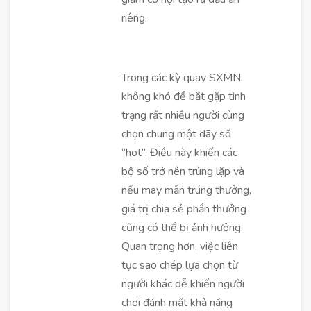
riêng.
Trong các kỳ quay SXMN,
không khó để bắt gặp tình
trạng rất nhiều người cùng
chọn chung một dãy số
“hot”. Điều này khiến các
bộ số trở nên trùng lặp và
nếu may mắn trúng thưởng,
giá trị chia sẻ phần thưởng
cũng có thể bị ảnh hưởng.
Quan trọng hơn, việc liên
tục sao chép lựa chọn từ
người khác dễ khiến người
chơi đánh mất khả năng