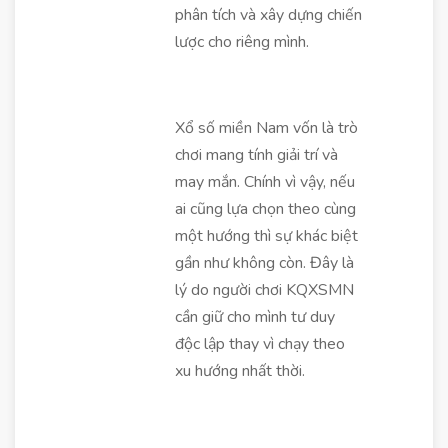
phân tích và xây dựng chiến
lược cho riêng mình.
Xổ số miền Nam vốn là trò
chơi mang tính giải trí và
may mắn. Chính vì vậy, nếu
ai cũng lựa chọn theo cùng
một hướng thì sự khác biệt
gần như không còn. Đây là
lý do người chơi KQXSMN
cần giữ cho mình tư duy
độc lập thay vì chạy theo
xu hướng nhất thời.