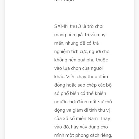
SXMN thứ 3 là trò chơi
mang tính giải trí và may
mắn, nhưng để có trải
nghiệm tích cực, người chơi
không nên quá phụ thuộc
vào lựa chọn của người
khác. Việc chạy theo đám
đông hoặc sao chép các bộ
số phổ biến có thể khiến
người chơi đánh mất sự chủ
động và giảm đi tính thú vị
của xổ số miền Nam. Thay
vào đó, hãy xây dựng cho
mình một phong cách riêng,