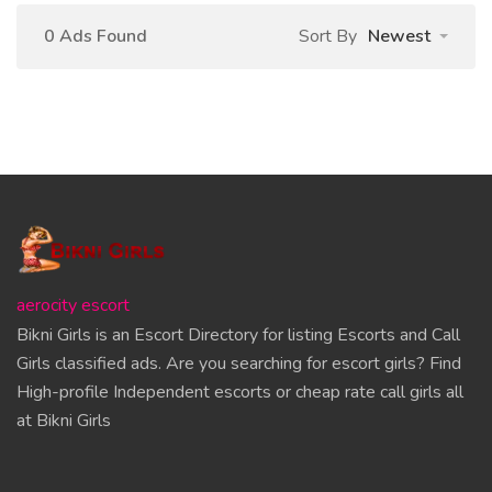
0 Ads Found
Sort By
Newest
aerocity escort
Bikni Girls is an Escort Directory for listing Escorts and Call
Girls classified ads. Are you searching for escort girls? Find
High-profile Independent escorts or cheap rate call girls all
at Bikni Girls