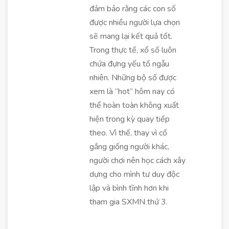
đảm bảo rằng các con số
được nhiều người lựa chọn
sẽ mang lại kết quả tốt.
Trong thực tế, xổ số luôn
chứa đựng yếu tố ngẫu
nhiên. Những bộ số được
xem là “hot” hôm nay có
thể hoàn toàn không xuất
hiện trong kỳ quay tiếp
theo. Vì thế, thay vì cố
gắng giống người khác,
người chơi nên học cách xây
dựng cho mình tư duy độc
lập và bình tĩnh hơn khi
tham gia SXMN thứ 3.