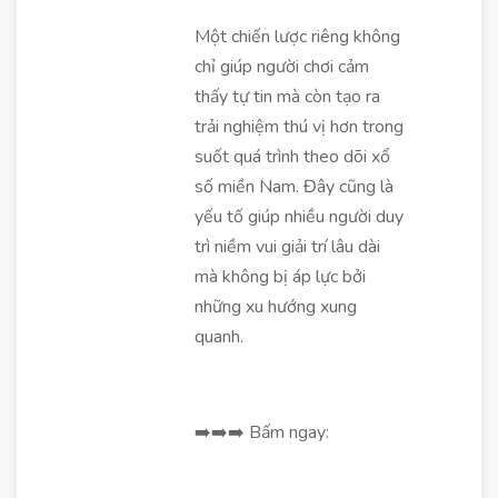
Một chiến lược riêng không
chỉ giúp người chơi cảm
thấy tự tin mà còn tạo ra
trải nghiệm thú vị hơn trong
suốt quá trình theo dõi xổ
số miền Nam. Đây cũng là
yếu tố giúp nhiều người duy
trì niềm vui giải trí lâu dài
mà không bị áp lực bởi
những xu hướng xung
quanh.
➡️➡️➡️ Bấm ngay: