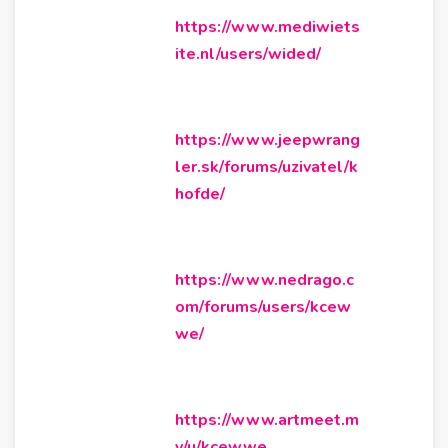
https://www.mediwiets
ite.nl/users/wided/
https://www.jeepwrang
ler.sk/forums/uzivatel/k
hofde/
https://www.nedrago.c
om/forums/users/kcew
we/
https://www.artmeet.m
y/u/kcewwe