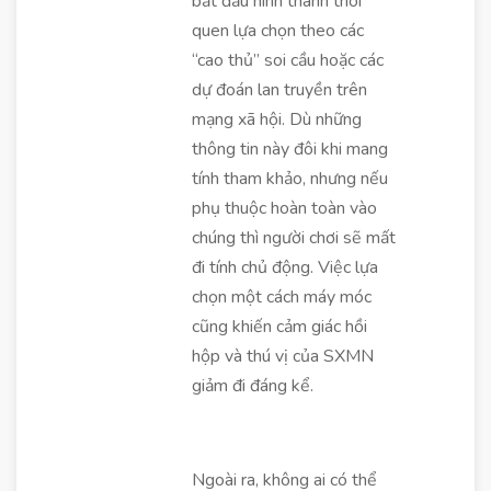
bắt đầu hình thành thói
quen lựa chọn theo các
“cao thủ” soi cầu hoặc các
dự đoán lan truyền trên
mạng xã hội. Dù những
thông tin này đôi khi mang
tính tham khảo, nhưng nếu
phụ thuộc hoàn toàn vào
chúng thì người chơi sẽ mất
đi tính chủ động. Việc lựa
chọn một cách máy móc
cũng khiến cảm giác hồi
hộp và thú vị của SXMN
giảm đi đáng kể.
Ngoài ra, không ai có thể