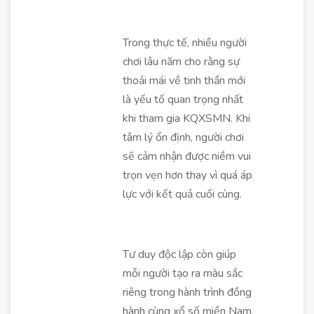
Trong thực tế, nhiều người
chơi lâu năm cho rằng sự
thoải mái về tinh thần mới
là yếu tố quan trọng nhất
khi tham gia KQXSMN. Khi
tâm lý ổn định, người chơi
sẽ cảm nhận được niềm vui
trọn vẹn hơn thay vì quá áp
lực với kết quả cuối cùng.
Tư duy độc lập còn giúp
mỗi người tạo ra màu sắc
riêng trong hành trình đồng
hành cùng xổ số miền Nam.