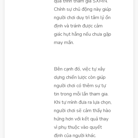
quá trình tham gia SXMN.
Chính sự chủ động này giúp
người chơi duy trì tâm lý ổn
định và tránh được cảm
giác hụt hẫng nếu chưa gặp
may mắn.
Bên cạnh đó, việc tự xây
dựng chiến lược còn giúp
người chơi có thêm sự tự
tin trong mỗi lần tham gia.
Khi tự mình đưa ra lựa chọn,
người chơi sẽ cảm thấy hào
hứng hơn với kết quả thay
vì phụ thuộc vào quyết
định của người khác.