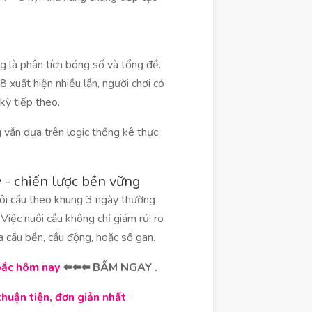
 là phân tích bóng số và tổng đề.
 xuất hiện nhiều lần, người chơi có
kỳ tiếp theo.
vẫn dựa trên logic thống kê thực
 - chiến lược bền vững
ôi cầu theo khung 3 ngày thường
 Việc nuôi cầu không chỉ giảm rủi ro
a cầu bền, cầu động, hoặc số gan.
bắc hôm nay
⬅️⬅️⬅️ BẤM NGAY
.
uận tiện, đơn giản nhất