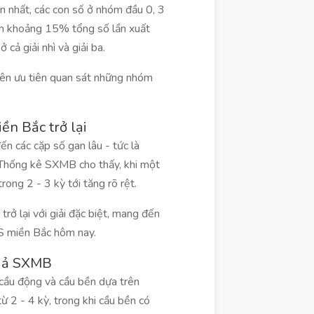
n nhất, các con số ở nhóm đầu 0, 3
iếm khoảng 15% tổng số lần xuất
cả giải nhì và giải ba.
nên ưu tiên quan sát những nhóm
.
ền Bắc trở lại
n các cặp số gan lâu - tức là
. Thống kê SXMB cho thấy, khi một
rong 2 - 3 kỳ tới tăng rõ rệt.
rở lại với giải đặc biệt, mang đến
XS miền Bắc hôm nay.
quả SXMB
 cầu động và cầu bền dựa trên
ừ 2 - 4 kỳ, trong khi cầu bền có