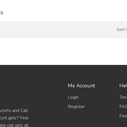
ts
Sort
My Account
He
Login
Tes
Register
FA
Escorts and Call
Fee
cort girls? Find
e call girls all