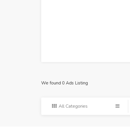
We found 0 Ads Listing
All Categories