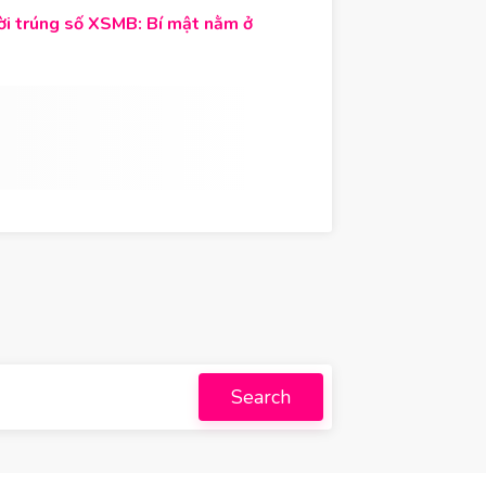
ời trúng số XSMB: Bí mật nằm ở
Search