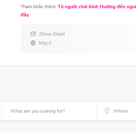
Tham khảo thêm:
Từ người chơi bình thường đến ngư
đây
Show Email
http://