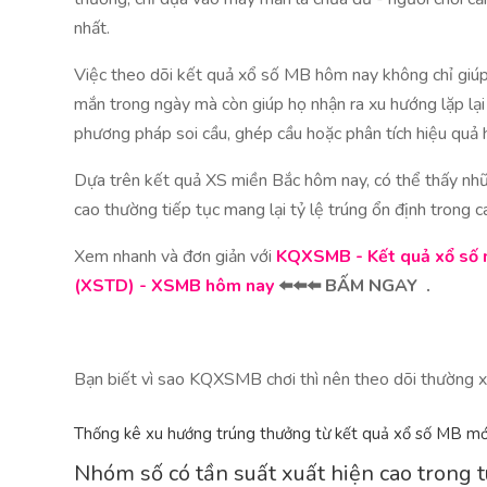
nhất.
Việc theo dõi kết quả xổ số MB hôm nay không chỉ giúp
mắn trong ngày mà còn giúp họ nhận ra xu hướng lặp lại
phương pháp soi cầu, ghép cầu hoặc phân tích hiệu quả 
Dựa trên kết quả XS miền Bắc hôm nay, có thể thấy nhữ
cao thường tiếp tục mang lại tỷ lệ trúng ổn định trong c
Xem nhanh và đơn giản với
KQXSMB - Kết quả xổ số 
(XSTD) - XSMB hôm nay
⬅️⬅️⬅️ BẤM NGAY .
Bạn biết vì sao KQXSMB chơi thì nên theo dõi thường 
Thống kê xu hướng trúng thưởng từ kết quả xổ số MB mớ
Nhóm số có tần suất xuất hiện cao trong 