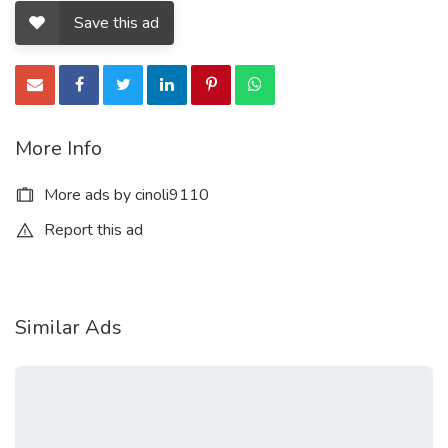
Gefälschte australische, belgische, brasilianische, kanadische,
Save this ad
finnische und französische Reisepässe kaufen
Gefälschte Reisepässe kaufen Gefälschte Pässe kaufen:
Deutsch, Niederländisch, Israelisch, Großbritannien, Spanien,
Mexiko, Südafrika, Schweiz, China.
More Info
Gefälschte Pässe kaufen: Österreich, Japan, Ukraine,
More ads by cinoli9110
Kambodschanisch, USA, Rumänien, Polen, Bulgarien,
Report this ad
Marokko, Norwegen, Portugal, Litauen, Russland.
WhatsApp: +1 (413) 758-9837
Ich möchte gefälschte Pässe, Aufenthaltsgenehmigungen,
Similar Ads
Führerscheine oder Schengen-Visa kaufen.
(roysmithn121@protonmail.com) – Echte oder gefälschte
Pässe online kaufen.
https://fuehrerscheinagentur.de/
Gefälschte Pässe kaufen: Ungarn, Australien, Brasilien,