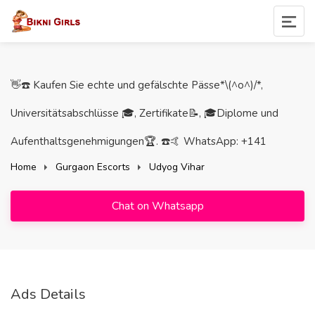
👋☎️ Kaufen Sie echte und gefälschte Pässe*\(^o^)/*,
Universitätsabschlüsse 🎓, Zertifikate📝, 🎓Diplome und
Aufenthaltsgenehmigungen🏆. ☎️🤙 WhatsApp: +141
Home
Gurgaon Escorts
Udyog Vihar
Chat on Whatsapp
Ads Details