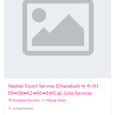
Vaishali Escort Service (Ghaziabad) ↬ ✡️+91-
99⇴58⇴62⇴66⇴94‼️Call Girls Services
Gurgaon Escorts
Udyog Vihar
suhaahhashi