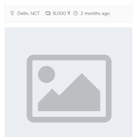
Deutschland, Niederlande, Israel, Großbritannien?
Gefälschte spanische, mexikanische, südafrikanische,
Delhi, NCT
8,000 ₹
2 months ago
schweizerische, deutsche und chinesische Ausweise kaufen.
Kontakt: passporthome247@gmail.com
WhatsApp: +1 (413) 758-9837
Telegram: @W14137589837
https://fuehrerscheinagentur.de/
https://rijbewijskopenlegaal.nl
https://geverifieerddocunotescentrum.com
https://xn--comprarcartadeconduo-7yb1g.com/
https://xn--permisfranaisexpress-d1b.fr/
https://ukdrivinglicenceonline.uk/