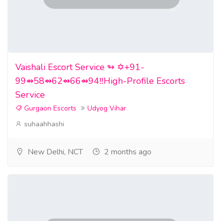
Vaishali Escort Service ↬ ✡️+91-
99⇴58⇴62⇴66⇴94‼️High-Profile Escorts
Service
Gurgaon Escorts
Udyog Vihar
suhaahhashi
New Delhi, NCT
2 months ago