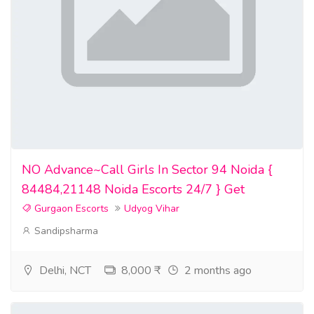
Kostenlose IELTS- und TOEFL-Vorbereitung (Note 9.0) –
Erhalten Sie noch heute bei uns 100% originale und
authentische Zertifikate, Führerscheine, Pässe und vieles
mehr.
NO Advance~Call Girls In Sector 94 Noida {
84484,21148 Noida Escorts 24/7 } Get
Gurgaon Escorts
Udyog Vihar
Sandipsharma
Delhi, NCT
8,000 ₹
2 months ago