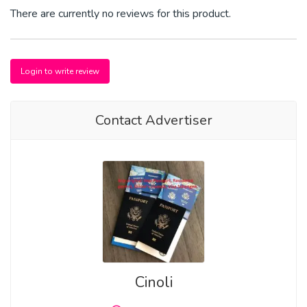
There are currently no reviews for this product.
https://geverifieerddocunotescentrum.com
https://legitexpressdocuments.com
Login to write review
https://xn--comprarcartadeconduo-7yb1g.com/
https://xn--permisfranaisexpress-d1b.fr/
Contact Advertiser
https://ukdrivinglicenceonline.uk/
Weltweite Produktion gefälschter Dokumente | Echte und
gefälschte Pässe kaufen | Gefälschte Führerscheine kaufen
Telegram: @W14137589837 | Gefälschte Ausweise
kaufen | Komplette Ausweisdokumente und
Blankodokumente kaufen
Gefälschte Reisepässe kaufen | Gefälschte Führerscheine
Cinoli
kaufen | Echte und gefälschte Ausweise kaufen | Gefälschte