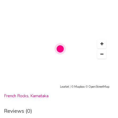
Essen, gefälschte Diplome in Dortmund, gefälschte
Universitätsabschlüsse in Dresden, gefälschte Pässe in
Bremen, gefälschte Zertifikate in Nürnberg. Aufenthaltstitel
zu verkaufen, wo man in Deutschland gefälschte Diplome
kaufen kann, wie man gefälschte Zertifikate, Diplome und
Universitätsabschlüsse kauft, bester Shop für gefälschte
Pässe.
E-Mail: roysmithn121@protonmail.com
Signal: W14137589837.38
WhatsApp: +1(413)758-9837
Leaflet
| ©
Mapbox
©
OpenStreetMap
Telegram: @W14137589837r
French Rocks, Karnataka
https://fuehrerscheinagentur.de/
Reviews (0)
https://rijbewijskopenlegaal.nl