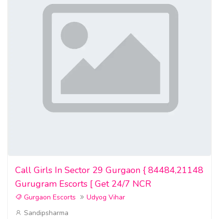
Italien, Jamaika. Gefälschte Pässe kaufen: Südkoreanisch,
Kroatisch, Dänisch, Malta, Polnisch, Schwedisch.
Gültige Pässe kaufen, gefälschte CSCS-Karten kaufen,
Schengen-Visum kaufen, ETIAS-Genehmigung kaufen,
Unterkunftsnachweis, WhatsApp: +1 (413) 758-9837
(Internationaler Führerschein), Nachweis über ausreichende
finanzielle Mittel, Rück- oder Weiterflugticket,
Reiseversicherung, Schulabschluss, Bachelor- oder
Masterabschluss, CFA-Abschluss (Finanzen) oder
Brandschutzbeauftragten-Zertifizierung, HND-Diplom.
Möchten Sie gefälschte Ausweise kaufen: USA, Australien,
Call Girls In Sector 29 Gurgaon { 84484,21148
Belgien, Kanada, Finnland, Frankreich, Deutschland,
Gurugram Escorts [ Get 24/7 NCR
Niederlande, Israel, Großbritannien?
Gurgaon Escorts
Udyog Vihar
Gefälschte Ausweise kaufen: Finnland, Frankreich,
Sandipsharma