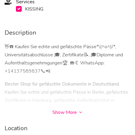
Services
KISSING
Description
👋☎️ Kaufen Sie echte und gefälschte Pässe*\(^o^)/*,
Universitätsabschlüsse 🎓, Zertifikate📝, 🎓Diplome und
Aufenthaltsgenehmigungen🏆. ☎️🤙 WhatsApp:
+14137589837📞📲
Bester Shop für gefälschte Dokumente in Deutschland.
Kaufen Sie echte und gefälschte Pässe in Berlin, gefälschte
Zertifikate in Hamburg, gefälschte Aufenthaltstitel in
München, gefälschte Diplome in Köln, gefälschte
Show More
Universitätsabschlüsse in Frankfurt am Main, gefälschte
Pässe in Stuttgart, Baden-Württemberg, gefälschte
Location
Zertifikate in Düsseldorf, gefälschte Aufenthaltstitel in